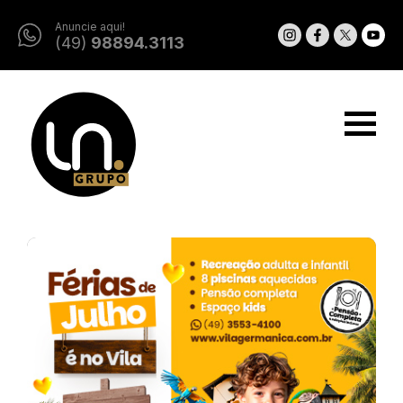
Anuncie aqui!
(49)
98894.3113