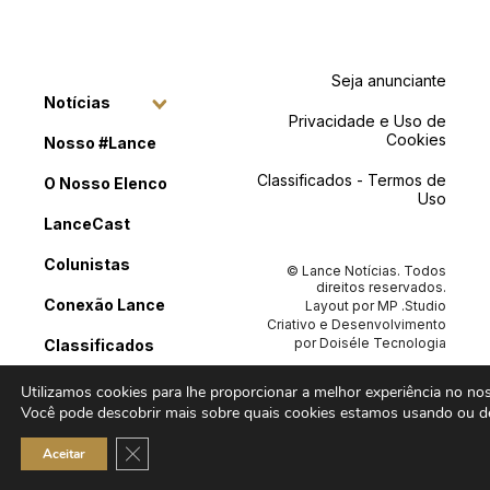
Seja anunciante
Notícias
Privacidade e Uso de
Cookies
Nosso #Lance
Classificados - Termos de
O Nosso Elenco
Uso
LanceCast
Colunistas
© Lance Notícias. Todos
direitos reservados.
Conexão Lance
Layout por
MP .Studio
Criativo
e Desenvolvimento
por
Doiséle Tecnologia
Classificados
Contato
Utilizamos cookies para lhe proporcionar a melhor experiência no noss
Você pode descobrir mais sobre quais cookies estamos usando ou de
Close GDPR Cookie Banner
Aceitar