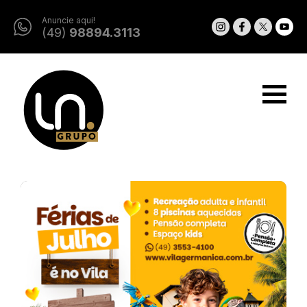
Anuncie aqui!
(49)
98894.3113