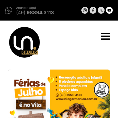
Anuncie aqui!
(49)
98894.3113