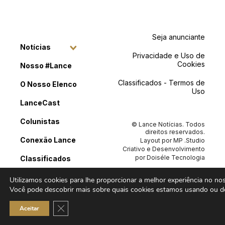
Seja anunciante
Notícias
Privacidade e Uso de
Cookies
Nosso #Lance
Classificados - Termos de
O Nosso Elenco
Uso
LanceCast
Colunistas
© Lance Notícias. Todos
direitos reservados.
Conexão Lance
Layout por
MP .Studio
Criativo
e Desenvolvimento
por
Doiséle Tecnologia
Classificados
Contato
Utilizamos cookies para lhe proporcionar a melhor experiência no noss
Você pode descobrir mais sobre quais cookies estamos usando ou de
Close GDPR Cookie Banner
Aceitar