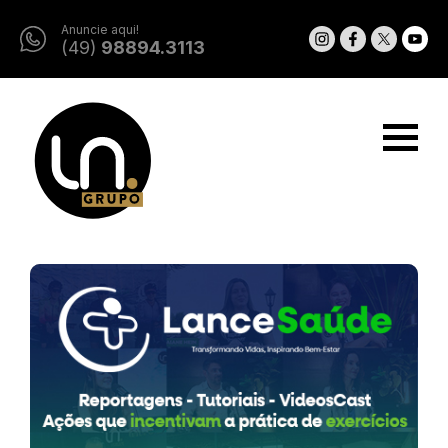
Anuncie aqui!
(49)
98894.3113