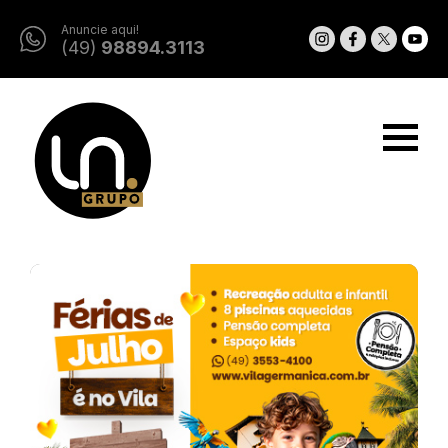
Anuncie aqui!
(49)
98894.3113