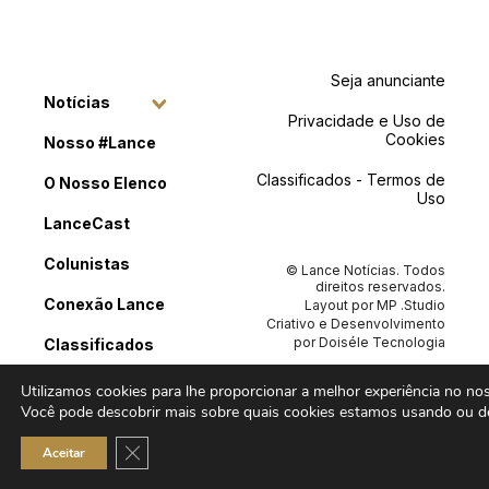
Seja anunciante
Notícias
Privacidade e Uso de
Cookies
Nosso #Lance
Classificados - Termos de
O Nosso Elenco
Uso
LanceCast
Colunistas
© Lance Notícias. Todos
direitos reservados.
Conexão Lance
Layout por
MP .Studio
Criativo
e Desenvolvimento
por
Doiséle Tecnologia
Classificados
Contato
Utilizamos cookies para lhe proporcionar a melhor experiência no noss
Você pode descobrir mais sobre quais cookies estamos usando ou de
Close GDPR Cookie Banner
Aceitar