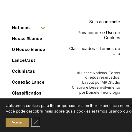
Seja anunciante
Notícias
Privacidade e Uso de
Cookies
Nosso #Lance
Classificados - Termos de
O Nosso Elenco
Uso
LanceCast
Colunistas
© Lance Notícias. Todos
direitos reservados.
Conexão Lance
Layout por
MP .Studio
Criativo
e Desenvolvimento
por
Doiséle Tecnologia
Classificados
Contato
Utilizamos cookies para lhe proporcionar a melhor experiência no noss
Você pode descobrir mais sobre quais cookies estamos usando ou de
Close GDPR Cookie Banner
Aceitar