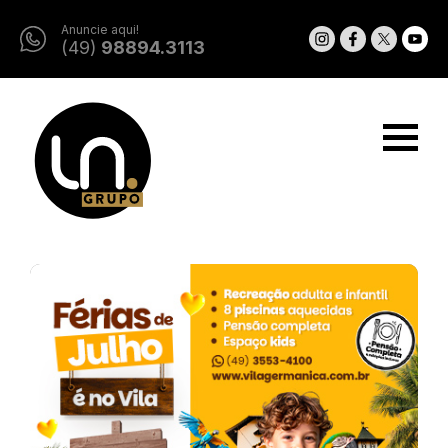
Anuncie aqui!
(49)
98894.3113