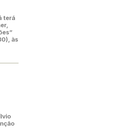
á terá
er,
ões”
30), às
lvio
enção