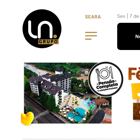
Sex | 7 de
SEARA
N