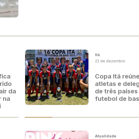
Itá
22 de dezembro
fica
Copa Itá reúne
rido
atletas e del
air da
de três países
r na
futebol de ba
i
Atualidade