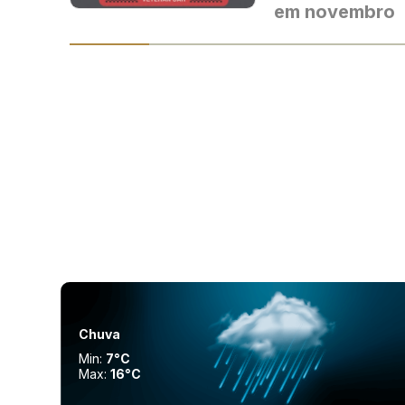
em novembro
Chuva
Min:
7°C
Max:
16°C