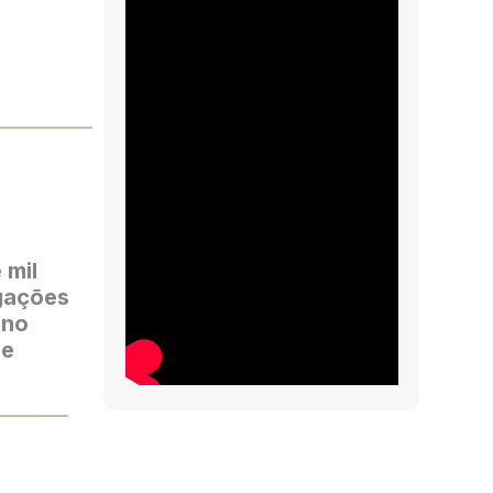
 mil
egações
 no
se