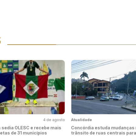
S
4 de agosto
Atualidade
 sedia OLESC e recebe mais
Concórdia estuda mudanças 
letas de 31 municípios
trânsito de ruas centrais par