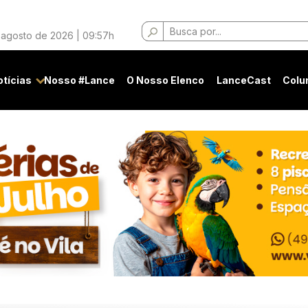
Buscar
 agosto de 2026 | 09:57h
por:
otícias
Nosso #Lance
O Nosso Elenco
LanceCast
Colu