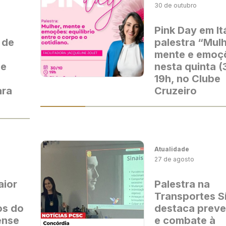
30 de outubro
Pink Day em It
 de
palestra “Mulh
mente e emoç
 e
nesta quinta (
19h, no Clube
ara
Cruzeiro
Atualidade
27 de agosto
aior
Palestra na
Transportes Sí
os do
destaca prev
ense
e combate à