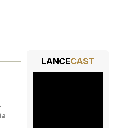
LANCE
CAST
r
ia