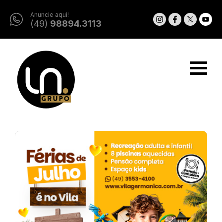
Anuncie aqui!
(49)
98894.3113