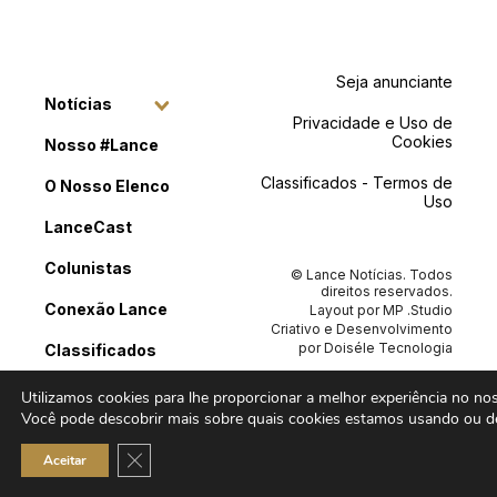
Seja anunciante
Notícias
Privacidade e Uso de
Cookies
Nosso #Lance
Classificados - Termos de
O Nosso Elenco
Uso
LanceCast
Colunistas
© Lance Notícias. Todos
direitos reservados.
Conexão Lance
Layout por
MP .Studio
Criativo
e Desenvolvimento
por
Doiséle Tecnologia
Classificados
Contato
Utilizamos cookies para lhe proporcionar a melhor experiência no noss
Você pode descobrir mais sobre quais cookies estamos usando ou de
Close GDPR Cookie Banner
Aceitar