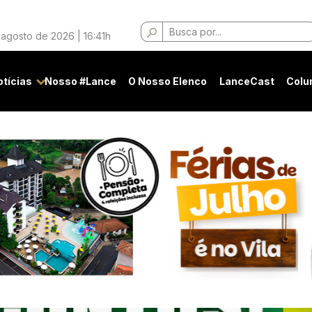
Buscar
 agosto de 2026 | 16:41h
por:
otícias
Nosso #Lance
O Nosso Elenco
LanceCast
Colu