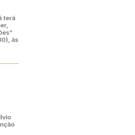
á terá
er,
ões”
30), às
lvio
enção