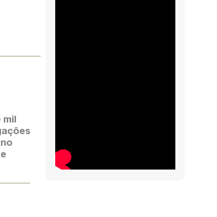
 mil
egações
 no
se