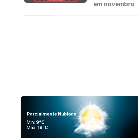
em novembro
Parcialmente Nublado
Min:
9°C
Max:
19°C