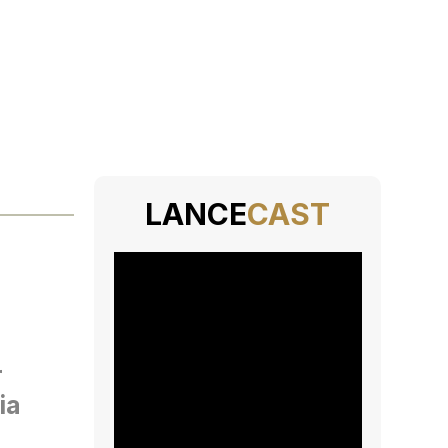
LANCE
CAST
r
ia