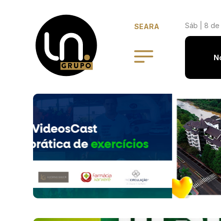
Sáb | 8 de
SEARA
N