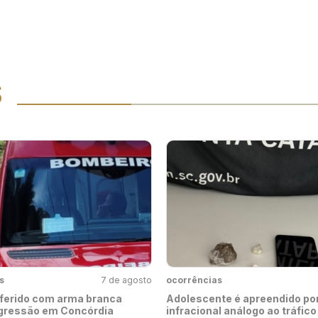
S
s
7 de agosto
ocorrências
erido com arma branca
Adolescente é apreendido por
gressão em Concórdia
infracional análogo ao tráfic