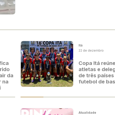
Itá
22 de dezembro
fica
Copa Itá reúne
rido
atletas e del
air da
de três países
r na
futebol de ba
i
Atualidade