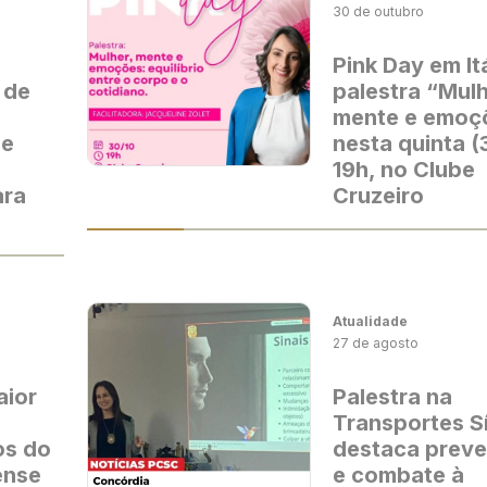
30 de outubro
Pink Day em It
 de
palestra “Mulh
mente e emoç
 e
nesta quinta (
19h, no Clube
ara
Cruzeiro
Atualidade
27 de agosto
aior
Palestra na
Transportes Sí
os do
destaca prev
ense
e combate à