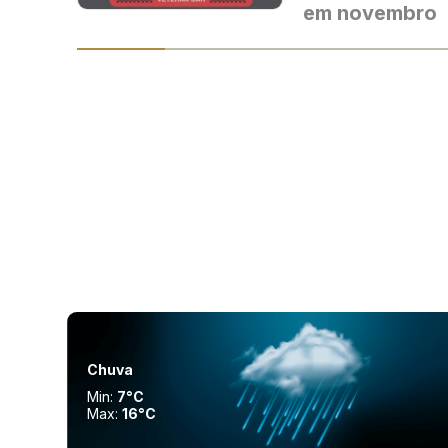
em novembro
Chuva
Min:
7°C
Max:
16°C