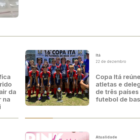
Itá
22 de dezembro
fica
Copa Itá reúne
rido
atletas e del
air da
de três países
r na
futebol de ba
i
Atualidade