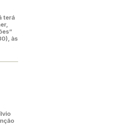
á terá
er,
ões”
30), às
lvio
enção