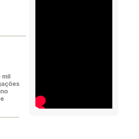
 mil
egações
 no
se