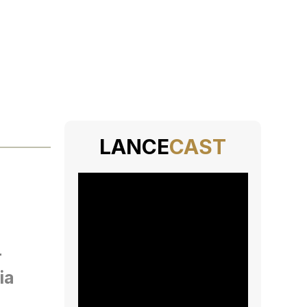
LANCE
CAST
r
ia