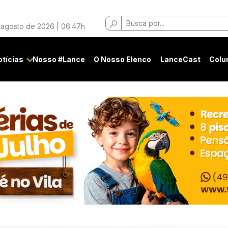
Buscar
 agosto de 2026 | 06:47h
por:
otícias
Nosso #Lance
O Nosso Elenco
LanceCast
Colu