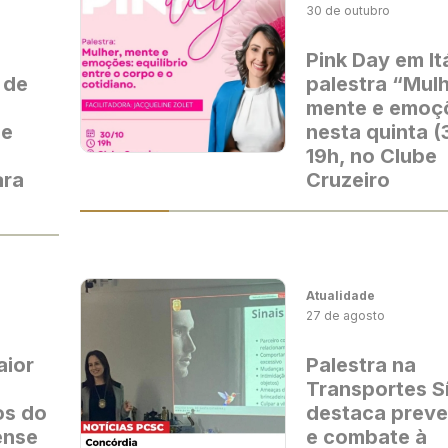
30 de outubro
Pink Day em It
 de
palestra “Mulh
mente e emoç
 e
nesta quinta (
19h, no Clube
ara
Cruzeiro
Atualidade
27 de agosto
aior
Palestra na
Transportes Sí
os do
destaca prev
ense
e combate à