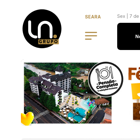
Sex | 7 de
SEARA
N