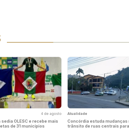
S
4 de agosto
Atualidade
 sedia OLESC e recebe mais
Concórdia estuda mudanças 
letas de 31 municípios
trânsito de ruas centrais par