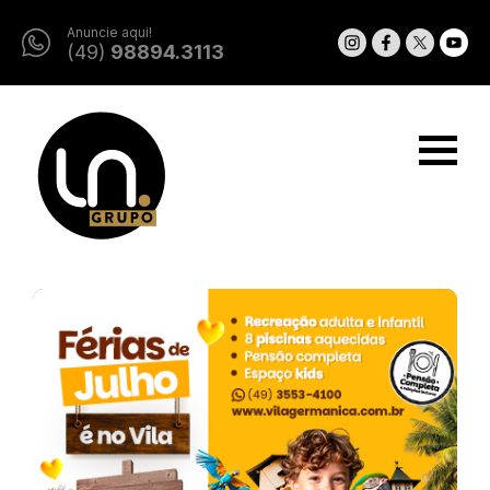
Anuncie aqui!
(49)
98894.3113