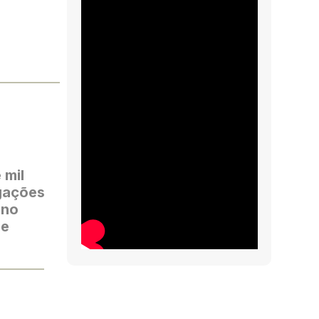
 mil
egações
 no
se