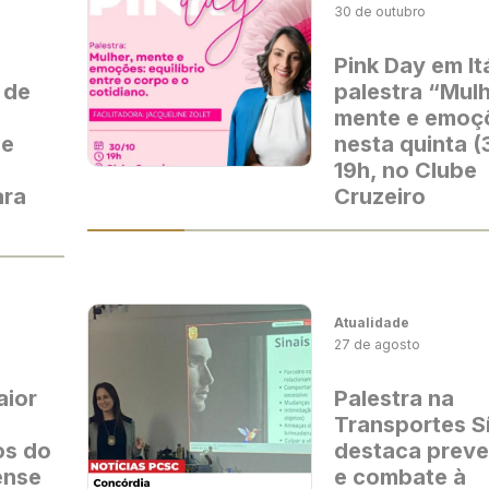
30 de outubro
Pink Day em It
 de
palestra “Mulh
mente e emoç
 e
nesta quinta (
19h, no Clube
ara
Cruzeiro
Atualidade
27 de agosto
aior
Palestra na
Transportes Sí
os do
destaca prev
ense
e combate à