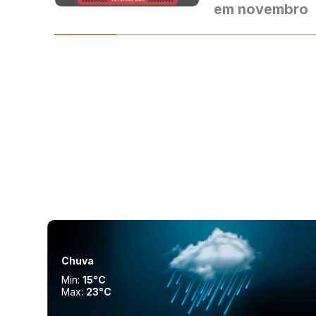
em novembro
Chuva
Min:
15°C
Max:
23°C