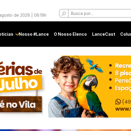
Buscar
 agosto de 2026 | 06:19h
por:
otícias
Nosso #Lance
O Nosso Elenco
LanceCast
Colu