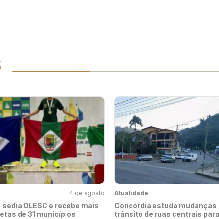
S
4 de agosto
Atualidade
 sedia OLESC e recebe mais
Concórdia estuda mudanças 
letas de 31 municípios
trânsito de ruas centrais par