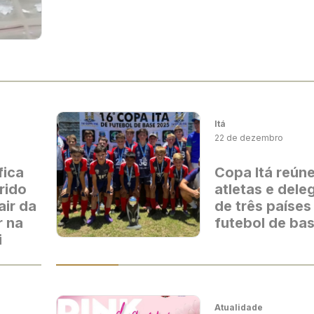
Itá
22 de dezembro
fica
Copa Itá reúne
rido
atletas e del
air da
de três países
r na
futebol de ba
i
Atualidade