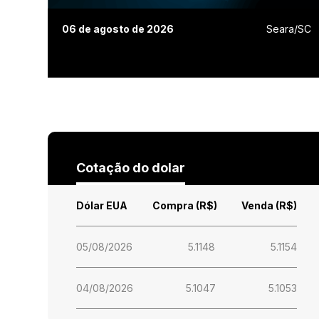
06 de agosto de 2026
Seara/SC
Cotação do dolar
Dólar EUA
Compra (R$)
Venda (R$)
05/08/2026
5.1148
5.1154
04/08/2026
5.1047
5.1053