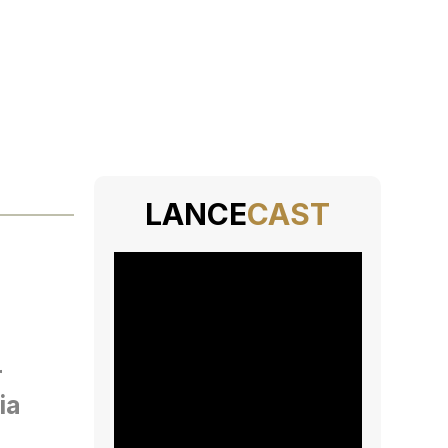
LANCE
CAST
r
ia