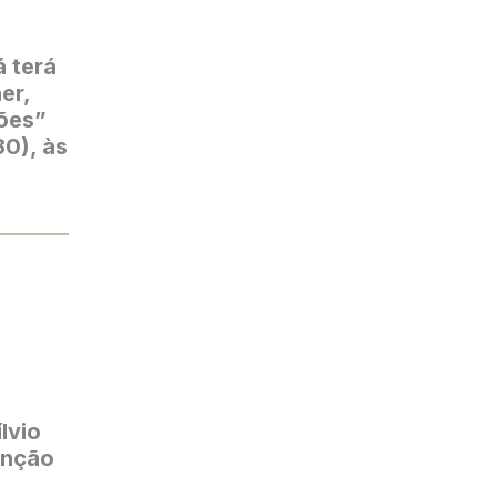
á terá
er,
ões”
30), às
lvio
enção