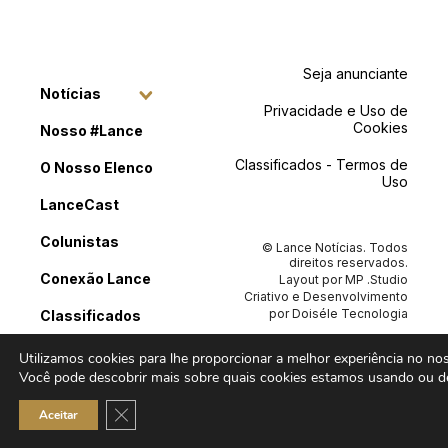
Seja anunciante
Notícias
Privacidade e Uso de
Cookies
Nosso #Lance
Classificados - Termos de
O Nosso Elenco
Uso
LanceCast
Colunistas
© Lance Notícias. Todos
direitos reservados.
Conexão Lance
Layout por
MP .Studio
Criativo
e Desenvolvimento
por
Doiséle Tecnologia
Classificados
Contato
Utilizamos cookies para lhe proporcionar a melhor experiência no noss
Você pode descobrir mais sobre quais cookies estamos usando ou de
Close GDPR Cookie Banner
Aceitar