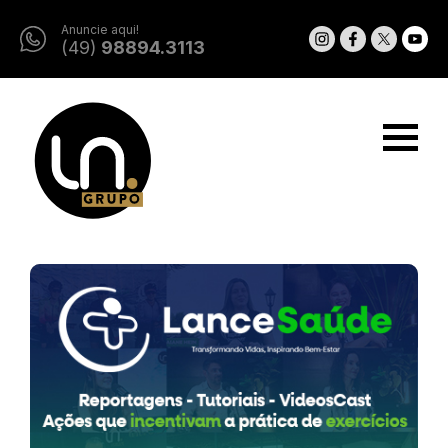
Anuncie aqui!
(49)
98894.3113