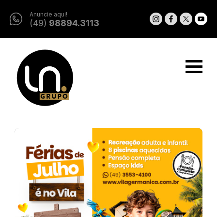
Anuncie aqui!
(49)
98894.3113