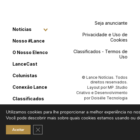
Seja anunciante
Notícias
Privacidade e Uso de
Cookies
Nosso #Lance
Classificados - Termos de
O Nosso Elenco
Uso
LanceCast
Colunistas
© Lance Notícias. Todos
direitos reservados.
Conexão Lance
Layout por
MP .Studio
Criativo
e Desenvolvimento
por
Doiséle Tecnologia
Classificados
Contato
Utilizamos cookies para lhe proporcionar a melhor experiência no noss
Você pode descobrir mais sobre quais cookies estamos usando ou de
Close GDPR Cookie Banner
Aceitar