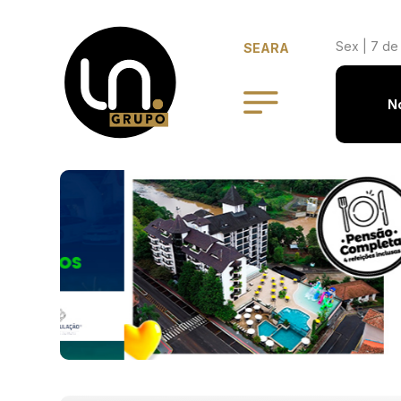
Sex | 7 de
SEARA
N