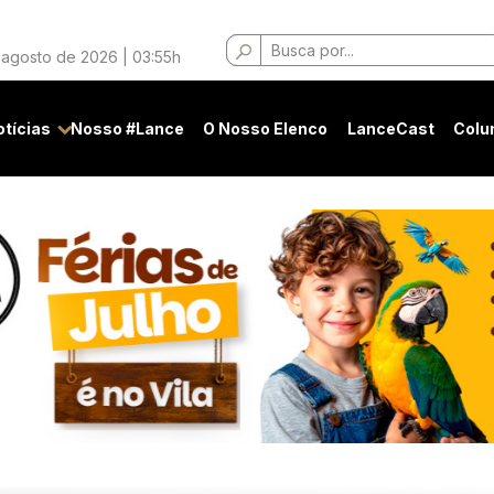
Buscar
 agosto de 2026 | 03:55h
por:
otícias
Nosso #Lance
O Nosso Elenco
LanceCast
Colu