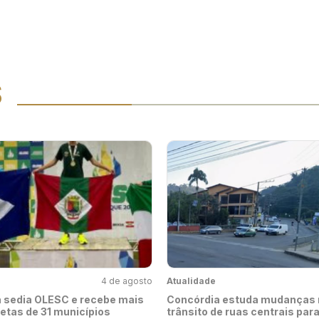
S
4 de agosto
Atualidade
 sedia OLESC e recebe mais
Concórdia estuda mudanças 
letas de 31 municípios
trânsito de ruas centrais par