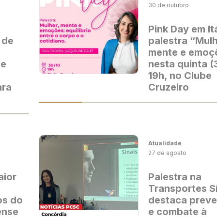
30 de outubro
Pink Day em It
 de
palestra “Mulh
mente e emoç
 e
nesta quinta (
19h, no Clube
ara
Cruzeiro
Atualidade
27 de agosto
aior
Palestra na
Transportes Sí
os do
destaca prev
ense
e combate à