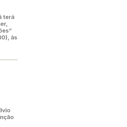
á terá
er,
ões”
30), às
lvio
enção