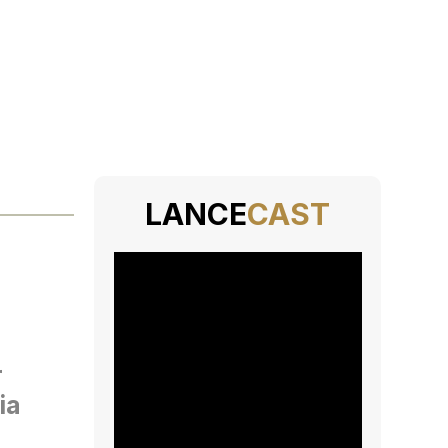
LANCE
CAST
r
ia