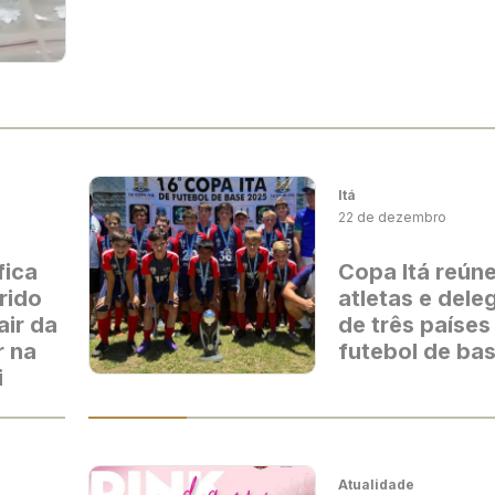
Itá
22 de dezembro
fica
Copa Itá reúne
rido
atletas e del
air da
de três países
r na
futebol de ba
i
Atualidade