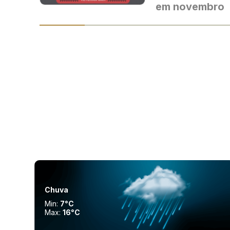
em novembro
Chuva
Min:
7°C
Max:
16°C