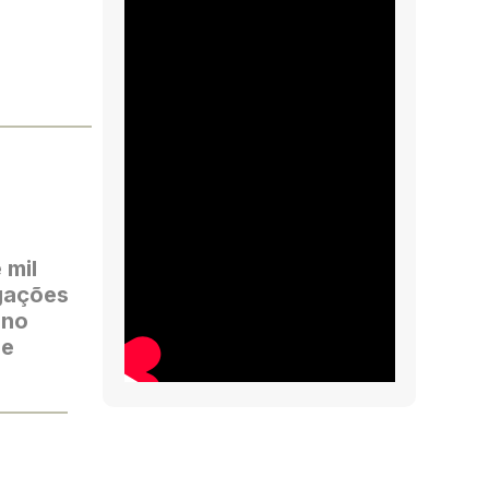
 mil
egações
 no
se