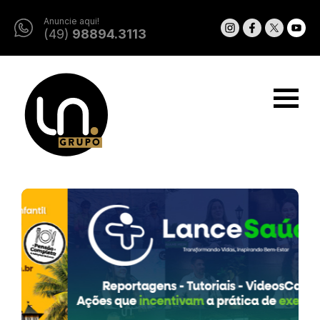
Anuncie aqui!
(49)
98894.3113