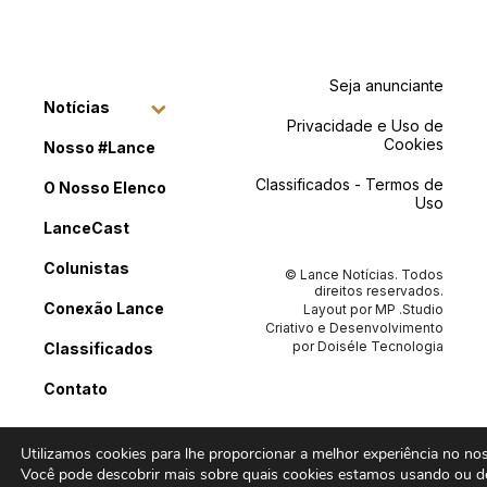
Seja anunciante
Notícias
Privacidade e Uso de
Cookies
Nosso #Lance
Classificados - Termos de
O Nosso Elenco
Uso
LanceCast
Colunistas
© Lance Notícias. Todos
direitos reservados.
Conexão Lance
Layout por
MP .Studio
Criativo
e Desenvolvimento
por
Doiséle Tecnologia
Classificados
Contato
Utilizamos cookies para lhe proporcionar a melhor experiência no noss
Você pode descobrir mais sobre quais cookies estamos usando ou de