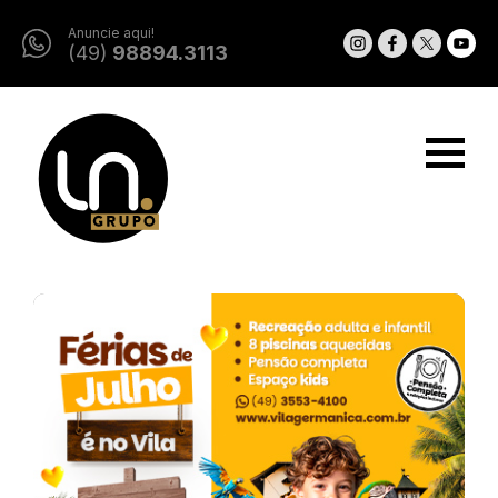
Anuncie aqui!
(49)
98894.3113