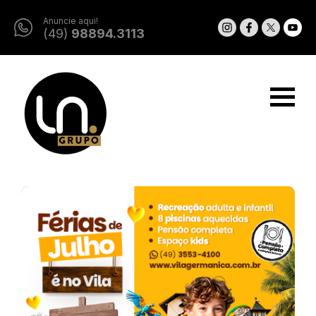
Anuncie aqui!
(49)
98894.3113