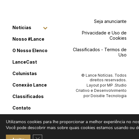
Seja anunciante
Notícias
Privacidade e Uso de
Cookies
Nosso #Lance
Classificados - Termos de
O Nosso Elenco
Uso
LanceCast
Colunistas
© Lance Notícias. Todos
direitos reservados.
Conexão Lance
Layout por
MP .Studio
Criativo
e Desenvolvimento
por
Doiséle Tecnologia
Classificados
Contato
Utilizamos cookies para lhe proporcionar a melhor experiência no noss
Você pode descobrir mais sobre quais cookies estamos usando ou de
Close GDPR Cookie Banner