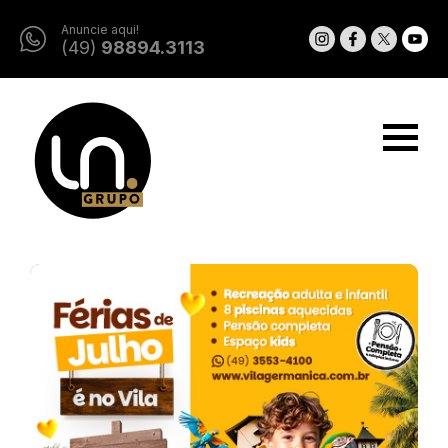
Anuncie aqui!
(49)
98894.3113