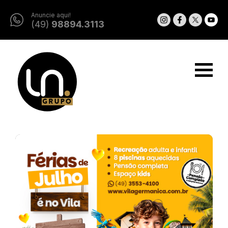
Anuncie aqui!
(49)
98894.3113