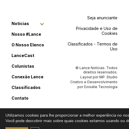
Seja anunciante
Notícias
Privacidade e Uso de
Cookies
Nosso #Lance
Classificados - Termos de
O Nosso Elenco
Uso
LanceCast
Colunistas
© Lance Notícias. Todos
direitos reservados.
Conexão Lance
Layout por
MP .Studio
Criativo
e Desenvolvimento
por
Doiséle Tecnologia
Classificados
Contato
Utilizamos cookies para lhe proporcionar a melhor experiência no noss
Você pode descobrir mais sobre quais cookies estamos usando ou de