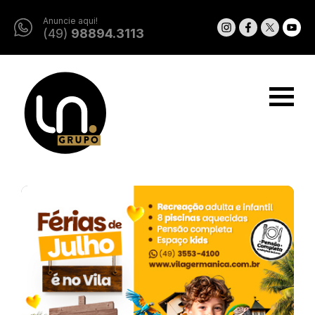
Anuncie aqui!
(49)
98894.3113