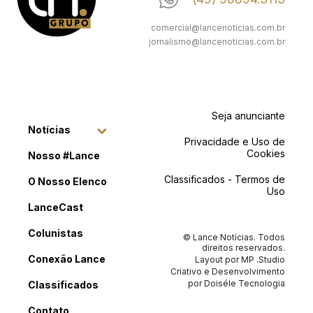
comercial@lancenoticias.com.br
jornalismo@lancenoticias.com.br
Seja anunciante
Notícias
Privacidade e Uso de
Cookies
Nosso #Lance
Classificados - Termos de
O Nosso Elenco
Uso
LanceCast
Colunistas
© Lance Notícias. Todos
direitos reservados.
Conexão Lance
Layout por
MP .Studio
Criativo
e Desenvolvimento
por
Doiséle Tecnologia
Classificados
Contato