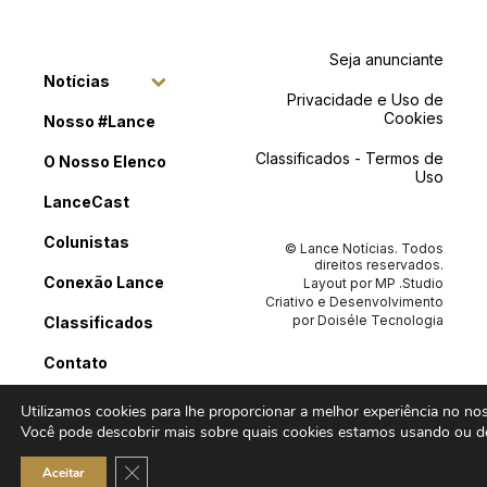
Seja anunciante
Notícias
Privacidade e Uso de
Cookies
Nosso #Lance
Classificados - Termos de
O Nosso Elenco
Uso
LanceCast
Colunistas
© Lance Notícias. Todos
direitos reservados.
Conexão Lance
Layout por
MP .Studio
Criativo
e Desenvolvimento
por
Doiséle Tecnologia
Classificados
Contato
Utilizamos cookies para lhe proporcionar a melhor experiência no noss
Você pode descobrir mais sobre quais cookies estamos usando ou de
Close GDPR Cookie Banner
Aceitar