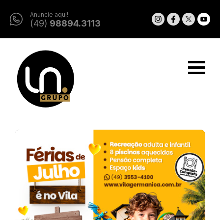
Anuncie aqui!
(49)
98894.3113