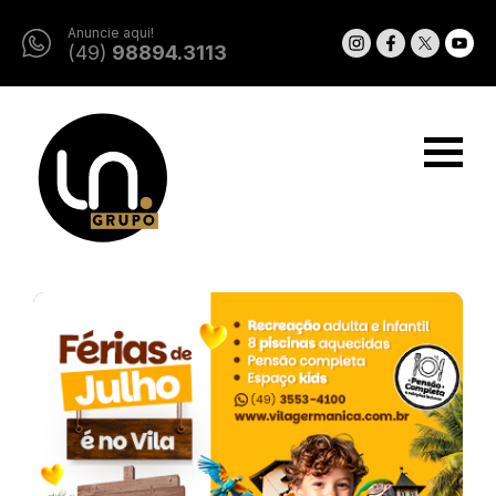
Anuncie aqui!
(49)
98894.3113