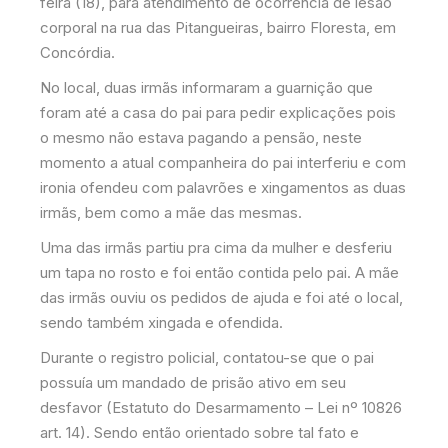
feira (18), para atendimento de ocorrência de lesão
corporal na rua das Pitangueiras, bairro Floresta, em
Concórdia.
No local, duas irmãs informaram a guarnição que
foram até a casa do pai para pedir explicações pois
o mesmo não estava pagando a pensão, neste
momento a atual companheira do pai interferiu e com
ironia ofendeu com palavrões e xingamentos as duas
irmãs, bem como a mãe das mesmas.
Uma das irmãs partiu pra cima da mulher e desferiu
um tapa no rosto e foi então contida pelo pai. A mãe
das irmãs ouviu os pedidos de ajuda e foi até o local,
sendo também xingada e ofendida.
Durante o registro policial, contatou-se que o pai
possuía um mandado de prisão ativo em seu
desfavor (Estatuto do Desarmamento – Lei nº 10826
art. 14). Sendo então orientado sobre tal fato e