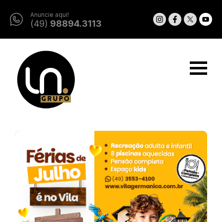
Anuncie aqui!
(49)
98894.3113