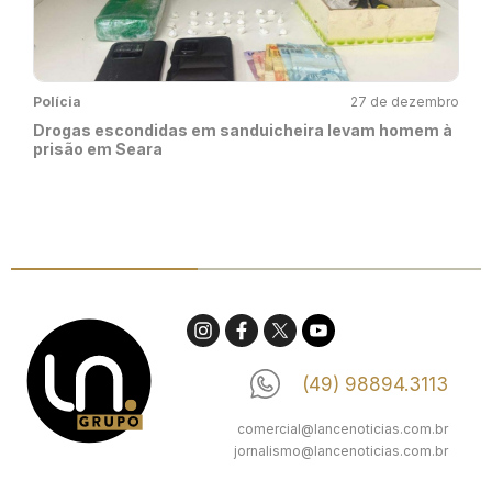
Polícia
27 de dezembro
Drogas escondidas em sanduicheira levam homem à
prisão em Seara
(49) 98894.3113
comercial@lancenoticias.com.br
jornalismo@lancenoticias.com.br