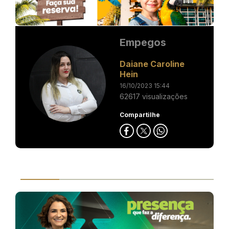
Empegos
Daiane Caroline
Hein
16/10/2023 15:44
62617 visualizações
Compartilhe