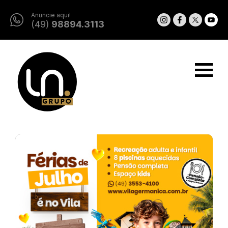
Anuncie aqui!
(49)
98894.3113