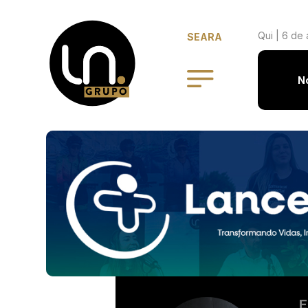
Qui | 6 de
SEARA
N
E