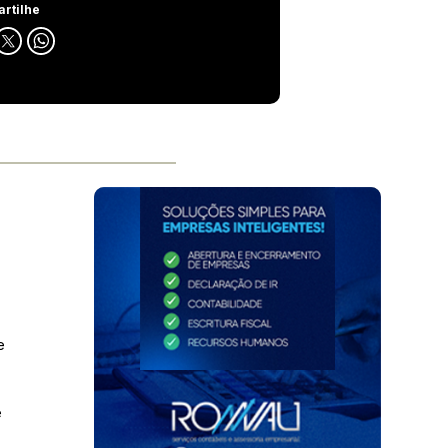
rtilhe
e
e