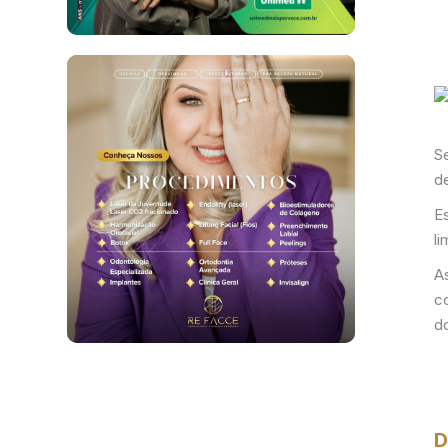
Se
de
E
l
As
c
d
D