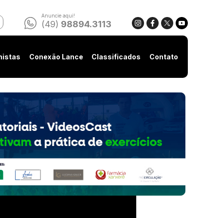
Anuncie aqui!
(49)
98894.3113
nistas
Conexão Lance
Classificados
Contato