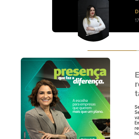
D
1
E
r
t
Se
Se
va
E
re
h