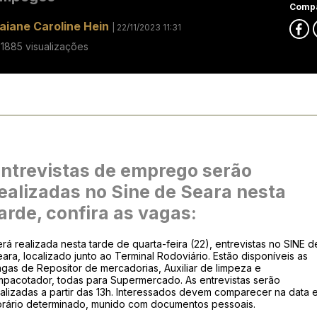
Compa
aiane Caroline Hein
| 22/11/2023 11:31
71885 visualizações
ntrevistas de emprego serão
ealizadas no Sine de Seara nesta
arde, confira as vagas:
rá realizada nesta tarde de quarta-feira (22), entrevistas no SINE d
ara, localizado junto ao Terminal Rodoviário. Estão disponíveis as
gas de Repositor de mercadorias, Auxiliar de limpeza e
mpacotador, todas para Supermercado. As entrevistas serão
alizadas a partir das 13h. Interessados devem comparecer na data 
orário determinado, munido com documentos pessoais.