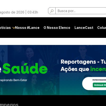
Buscar
 agosto de 2026 | 03:43h
por:
otícias
Nosso #Lance
O Nosso Elenco
LanceCast
Colu
mpegos