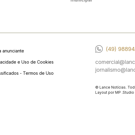
(49) 98894
a anunciante
comercial@lanc
vacidade e Uso de Cookies
jornalismo@lan
ssificados - Termos de Uso
© Lance Notícias. Tod
Layout por
MP .Studio 