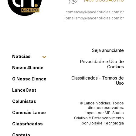
comercial@lancenoticias.com.br
jornalismo@lancenoticias.com.br
Seja anunciante
Notícias
Privacidade e Uso de
Cookies
Nosso #Lance
Classificados - Termos de
O Nosso Elenco
Uso
LanceCast
Colunistas
© Lance Notícias. Todos
direitos reservados.
Conexão Lance
Layout por
MP .Studio
Criativo
e Desenvolvimento
por
Doiséle Tecnologia
Classificados
Contato