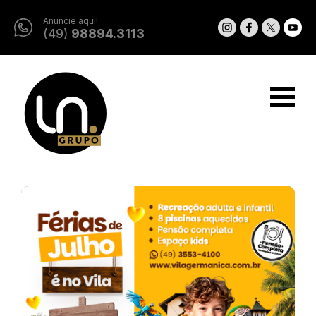
Anuncie aqui!
(49)
98894.3113