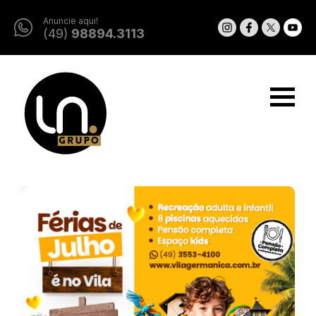
Anuncie aqui!
(49)
98894.3113