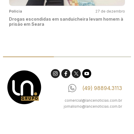
Polícia
27 de dezembro
Drogas escondidas em sanduicheira levam homem à
prisão em Seara
(49) 98894.3113
comercial@lancenoticias.com.br
jornalismo@lancenoticias.com.br