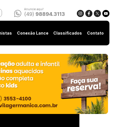
Anuncie aqui!
(49)
98894.3113
nistas
Conexão Lance
Classificados
Contato