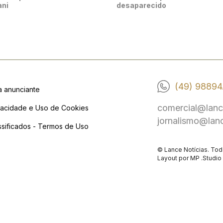
ani
desaparecido
(49) 98894
a anunciante
comercial@lanc
vacidade e Uso de Cookies
jornalismo@lan
ssificados - Termos de Uso
© Lance Notícias. Tod
Layout por
MP .Studio 