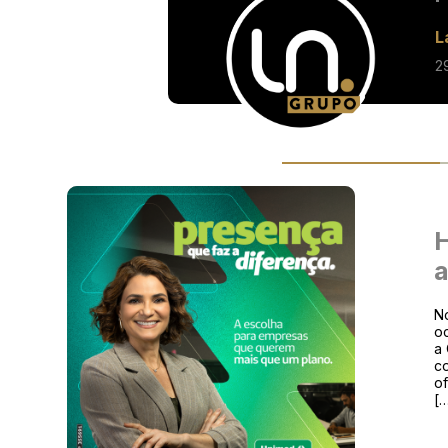
L
2
H
No
oc
a
c
of
[