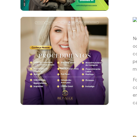
No
o
c
p
m
Fo
c
e
ca