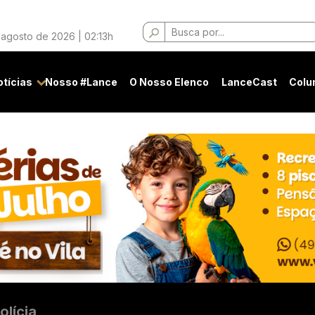
Buscar
 agosto de 2026 | 02:13h
por:
otícias
Nosso #Lance
O Nosso Elenco
LanceCast
Colu
olícia