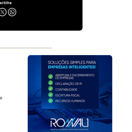
rtilhe
do