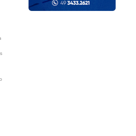
a
os
do