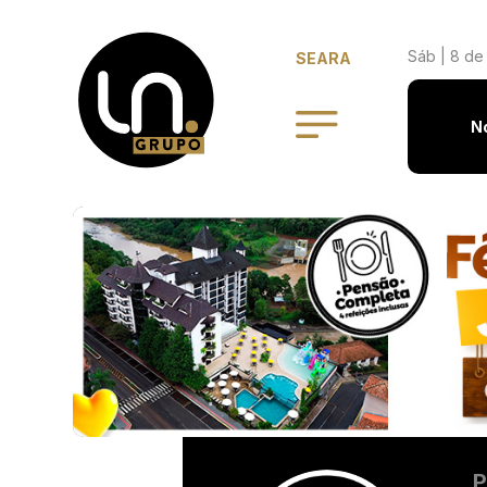
Sáb | 8 de
SEARA
N
P