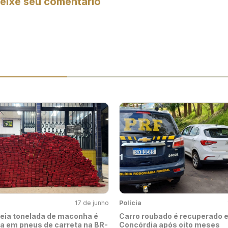
eixe seu comentário
17 de junho
Polícia
eia tonelada de maconha é
Carro roubado é recuperado 
a em pneus de carreta na BR-
Concórdia após oito meses