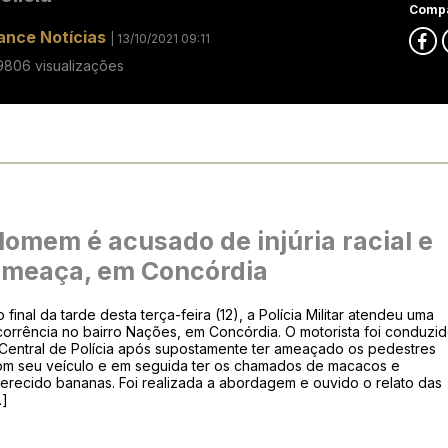
Compa
ance Notícias
| 13/10/2021 09:11
9806 visualizações
omem é acusado de injúria racial e
ameaça, em Concórdia
 final da tarde desta terça-feira (12), a Polícia Militar atendeu uma
orrência no bairro Nações, em Concórdia. O motorista foi conduzi
 Central de Polícia após supostamente ter ameaçado os pedestres
om seu veículo e em seguida ter os chamados de macacos e
erecido bananas. Foi realizada a abordagem e ouvido o relato das
…]