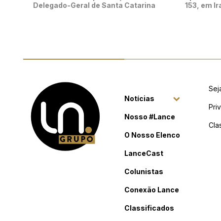
Delegado-Geral de Santa Catarina
153, em Ir
Sej
Notícias
Pri
Nosso #Lance
Cla
O Nosso Elenco
LanceCast
Colunistas
Conexão Lance
Classificados