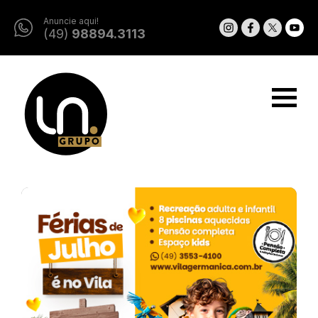
Anuncie aqui!
(49)
98894.3113