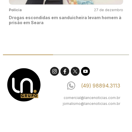
Polícia
27 de dezembro
Drogas escondidas em sanduicheira levam homem à
prisão em Seara
(49) 98894.3113
comercial@lancenoticias.com.br
jornalismo@lancenoticias.com.br