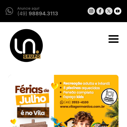
Anuncie aqui!
(49)
98894.3113