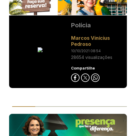
Polícia
Marcos Vinícius
Pedroso
10/10/2021 08:54
28654 visualizações
Compartilhe