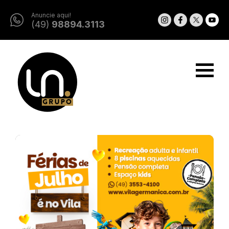
Anuncie aqui!
(49)
98894.3113