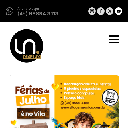
Anuncie aqui!
(49)
98894.3113