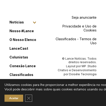
Seja anunciante
Notícias
Privacidade e Uso de
Cookies
Nosso #Lance
Classificados - Termos de
O Nosso Elenco
Uso
LanceCast
Colunistas
© Lance Notícias. Todos
direitos reservados.
Conexão Lance
Layout por
MP .Studio
Criativo
e Desenvolvimento
por
Doiséle Tecnologia
Classificados
Contato
Utilizamos cookies para lhe proporcionar a melhor experiência no noss
Você pode descobrir mais sobre quais cookies estamos usando ou de
Close GDPR Cookie Banner
Aceitar