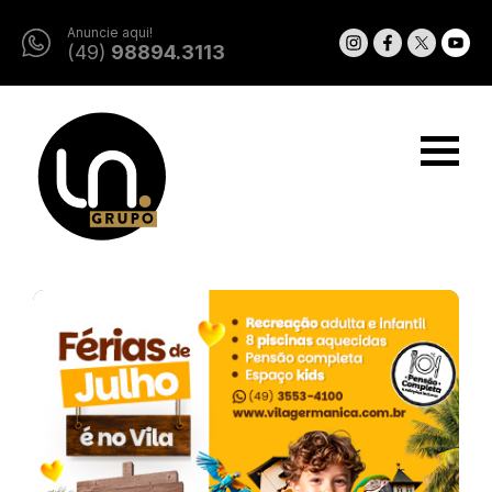
Anuncie aqui!
(49)
98894.3113