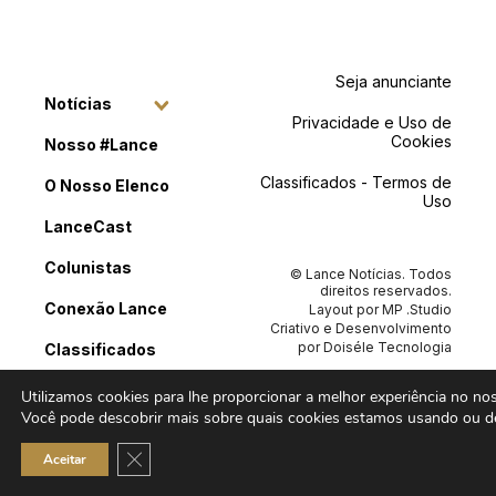
Seja anunciante
Notícias
Privacidade e Uso de
Cookies
Nosso #Lance
Classificados - Termos de
O Nosso Elenco
Uso
LanceCast
Colunistas
© Lance Notícias. Todos
direitos reservados.
Conexão Lance
Layout por
MP .Studio
Criativo
e Desenvolvimento
por
Doiséle Tecnologia
Classificados
Contato
Utilizamos cookies para lhe proporcionar a melhor experiência no noss
Você pode descobrir mais sobre quais cookies estamos usando ou de
Close GDPR Cookie Banner
Aceitar