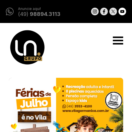
Anuncie aqui!
(49)
98894.3113