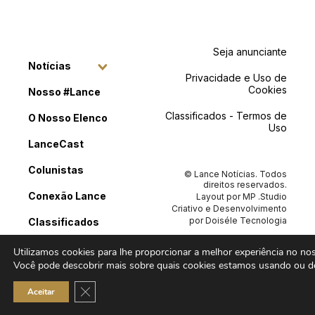
Seja anunciante
Notícias
Privacidade e Uso de
Cookies
Nosso #Lance
Classificados - Termos de
O Nosso Elenco
Uso
LanceCast
Colunistas
© Lance Notícias. Todos
direitos reservados.
Conexão Lance
Layout por
MP .Studio
Criativo
e Desenvolvimento
por
Doiséle Tecnologia
Classificados
Contato
Utilizamos cookies para lhe proporcionar a melhor experiência no noss
Você pode descobrir mais sobre quais cookies estamos usando ou de
Close GDPR Cookie Banner
Aceitar