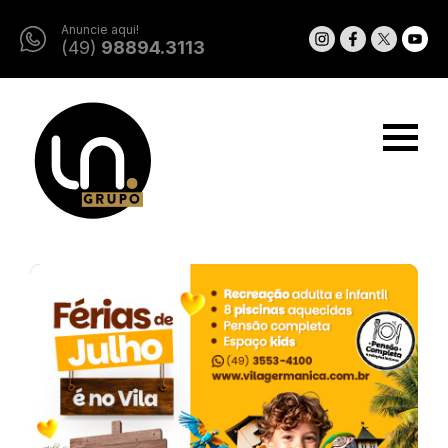
Anuncie aqui!
(49)
98894.3113