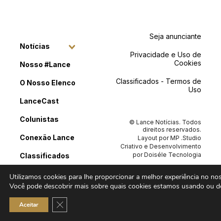
Seja anunciante
Notícias
Privacidade e Uso de
Cookies
Nosso #Lance
Classificados - Termos de
O Nosso Elenco
Uso
LanceCast
Colunistas
© Lance Notícias. Todos
direitos reservados.
Conexão Lance
Layout por
MP .Studio
Criativo
e Desenvolvimento
por
Doiséle Tecnologia
Classificados
Contato
Utilizamos cookies para lhe proporcionar a melhor experiência no noss
Você pode descobrir mais sobre quais cookies estamos usando ou de
Close GDPR Cookie Banner
Aceitar