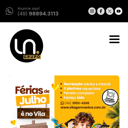
Anuncie aqui!
(49)
98894.3113