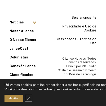
Seja anunciante
Notícias
Privacidade e Uso de
Cookies
Nosso #Lance
Classificados - Termos de
O Nosso Elenco
Uso
LanceCast
Colunistas
© Lance Notícias. Todos
direitos reservados.
Conexão Lance
Layout por
MP .Studio
Criativo
e Desenvolvimento
por
Doiséle Tecnologia
Classificados
Contato
Utilizamos cookies para lhe proporcionar a melhor experiência no noss
Você pode descobrir mais sobre quais cookies estamos usando ou de
Close GDPR Cookie Banner
Aceitar