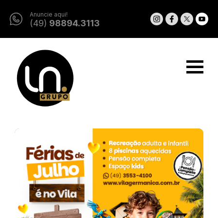
Anuncie aqui!
(49)
98894.3113