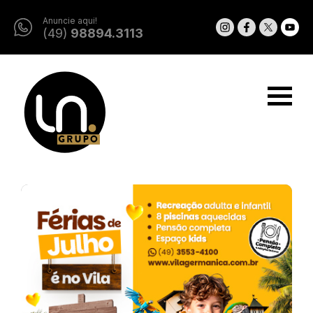
Anuncie aqui!
(49)
98894.3113