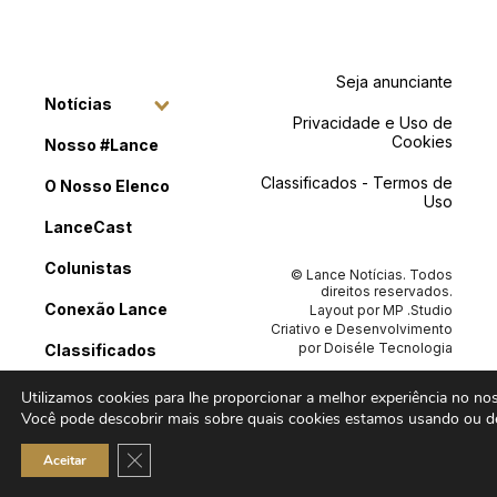
Seja anunciante
Notícias
Privacidade e Uso de
Cookies
Nosso #Lance
Classificados - Termos de
O Nosso Elenco
Uso
LanceCast
Colunistas
© Lance Notícias. Todos
direitos reservados.
Conexão Lance
Layout por
MP .Studio
Criativo
e Desenvolvimento
por
Doiséle Tecnologia
Classificados
Contato
Utilizamos cookies para lhe proporcionar a melhor experiência no noss
Você pode descobrir mais sobre quais cookies estamos usando ou de
Close GDPR Cookie Banner
Aceitar