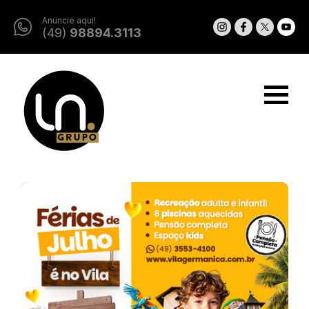
Anuncie aqui!
(49)
98894.3113