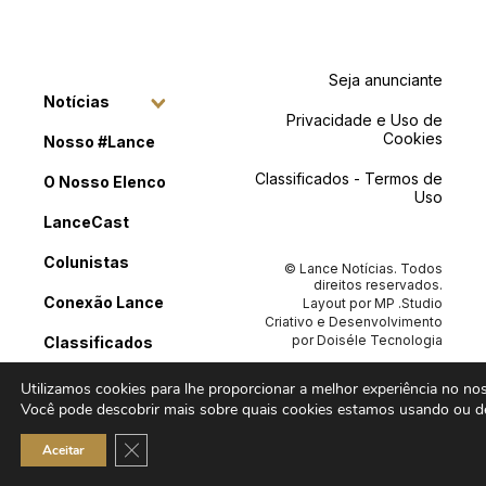
Seja anunciante
Notícias
Privacidade e Uso de
Cookies
Nosso #Lance
Classificados - Termos de
O Nosso Elenco
Uso
LanceCast
Colunistas
© Lance Notícias. Todos
direitos reservados.
Conexão Lance
Layout por
MP .Studio
Criativo
e Desenvolvimento
por
Doiséle Tecnologia
Classificados
Contato
Utilizamos cookies para lhe proporcionar a melhor experiência no noss
Você pode descobrir mais sobre quais cookies estamos usando ou de
Close GDPR Cookie Banner
Aceitar