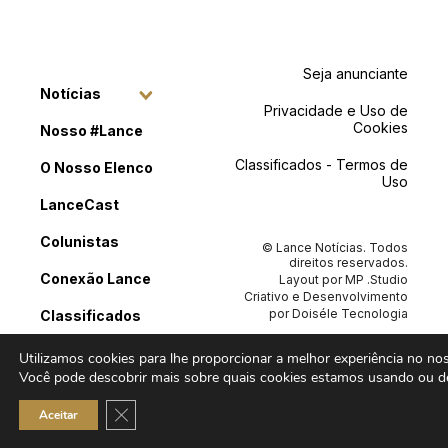
Seja anunciante
Notícias
Privacidade e Uso de
Cookies
Nosso #Lance
Classificados - Termos de
O Nosso Elenco
Uso
LanceCast
Colunistas
© Lance Notícias. Todos
direitos reservados.
Conexão Lance
Layout por
MP .Studio
Criativo
e Desenvolvimento
por
Doiséle Tecnologia
Classificados
Contato
Utilizamos cookies para lhe proporcionar a melhor experiência no noss
Você pode descobrir mais sobre quais cookies estamos usando ou de
Close GDPR Cookie Banner
Aceitar