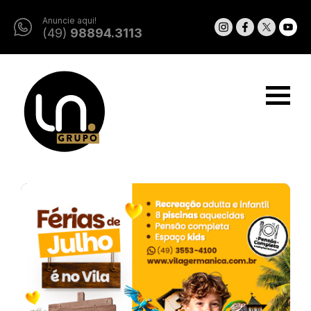
Anuncie aqui!
(49)
98894.3113