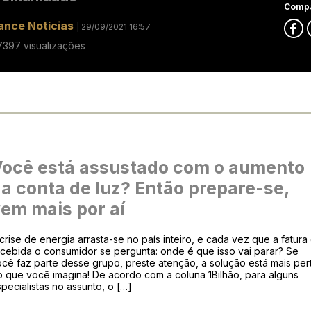
Compa
ance Notícias
| 29/09/2021 16:57
7397 visualizações
ocê está assustado com o aumento
a conta de luz? Então prepare-se,
em mais por aí
crise de energia arrasta-se no país inteiro, e cada vez que a fatura
cebida o consumidor se pergunta: onde é que isso vai parar? Se
cê faz parte desse grupo, preste atenção, a solução está mais per
 que você imagina! De acordo com a coluna 1Bilhão, para alguns
pecialistas no assunto, o […]