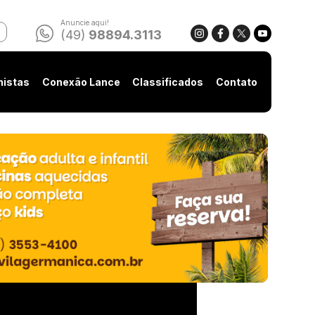
Anuncie aqui!
(49)
98894.3113
nistas
Conexão Lance
Classificados
Contato