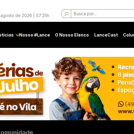
Buscar
 agosto de 2026 | 07:25h
por:
otícias
Nosso #Lance
O Nosso Elenco
LanceCast
Colu
omunidade