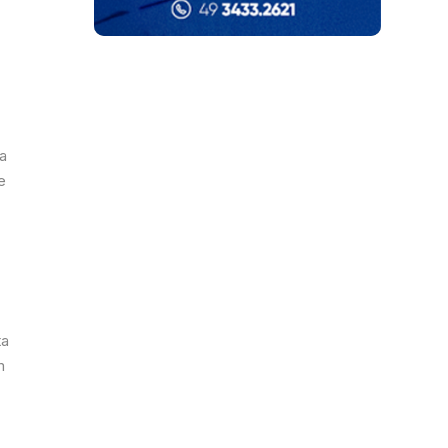
ra
e
ta
m