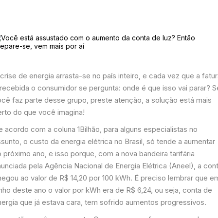
crise de energia arrasta-se no país inteiro, e cada vez que a fatu
 recebida o consumidor se pergunta: onde é que isso vai parar? S
ocê faz parte desse grupo, preste atenção, a solução está mais
erto do que você imagina!
e acordo com a coluna 1Bilhão, para alguns especialistas no
sunto, o custo da energia elétrica no Brasil, só tende a aumentar
 próximo ano, e isso porque, com a nova bandeira tarifária
unciada pela Agência Nacional de Energia Elétrica (Aneel), a con
hegou ao valor de R$ 14,20 por 100 kWh. É preciso lembrar que e
nho deste ano o valor por kWh era de R$ 6,24, ou seja, conta de
nergia que já estava cara, tem sofrido aumentos progressivos.