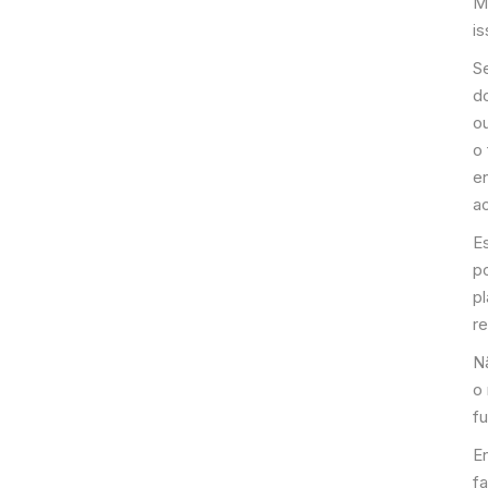
M
is
S
d
o
o
en
ao
E
po
p
r
N
o
fu
En
f