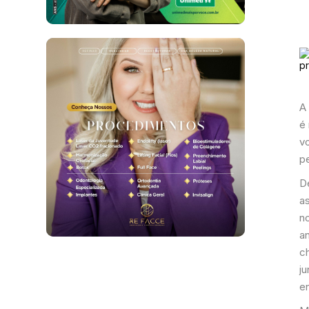
A 
é
v
p
D
as
no
an
c
ju
e