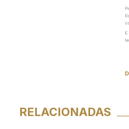
P
E
c
E
t
D
RELACIONADAS