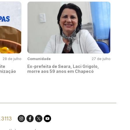
28 de julho
Comunidade
27 de julho
ite
Ex-prefeita de Seara, Laci Grigolo,
rnização
morre aos 59 anos em Chapecó
.3113