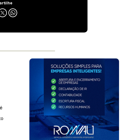
rtilhe
 é
to