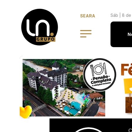
Sáb | 8 de
SEARA
N
C