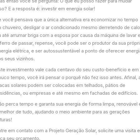
as então você se pergunta: O que eu posso fazer para mudar
so? E a resposta é: investir em energia solar!
e você pensava que a única alternativa era economizar no tempo
o chuveiro, desligar o ar condicionado mesmo derretendo de calo
u até arrumar briga com a esposa por causa da máquina de lavar 
 ferro de passar, repense, você pode ser o produtor da sua própr
ergia elétrica, e ser autossustentável a ponto de oferecer energi
s seus vizinhos.
ste investimento vale cada centavo do seu custo-benefício e em
uco tempo, você irá pensar o porquê não fez isso antes. Afinal, 
lacas solares podem ser colocadas em telhados, pátios de
esidências, ou empresas e até mesmo em fachadas de edifícios.
ão perca tempo e garanta sua energia de forma limpa, renovável 
 melhor de tudo, ajudando o meio ambiente para as gerações
turas!
tre em contato com a Projeto Geração Solar, solicite uma visita 
aça seu orçamento.