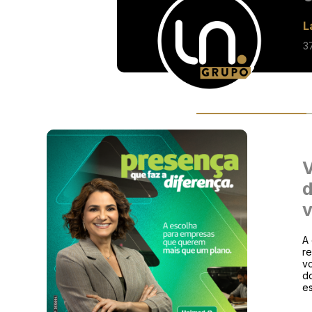
L
3
V
d
v
A 
re
vo
do
es