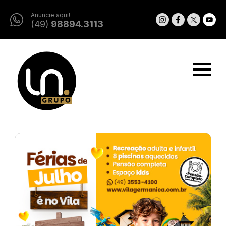
Anuncie aqui!
(49)
98894.3113