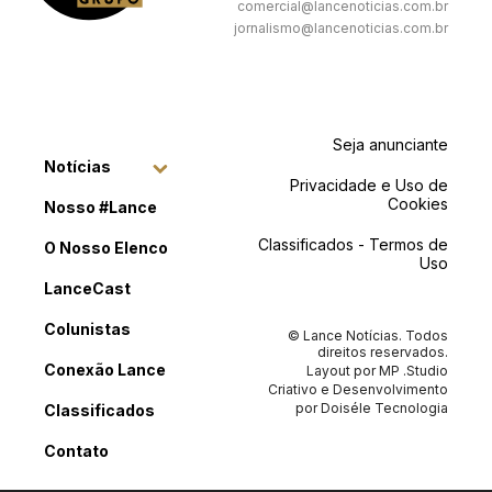
comercial@lancenoticias.com.br
jornalismo@lancenoticias.com.br
Seja anunciante
Notícias
Privacidade e Uso de
Cookies
Nosso #Lance
Classificados - Termos de
O Nosso Elenco
Uso
LanceCast
Colunistas
© Lance Notícias. Todos
direitos reservados.
Conexão Lance
Layout por
MP .Studio
Criativo
e Desenvolvimento
por
Doiséle Tecnologia
Classificados
Contato