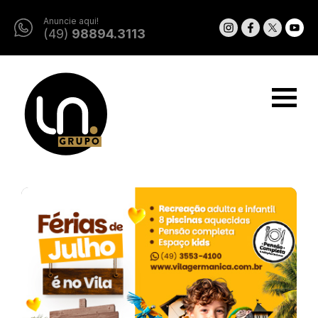
Anuncie aqui!
(49)
98894.3113