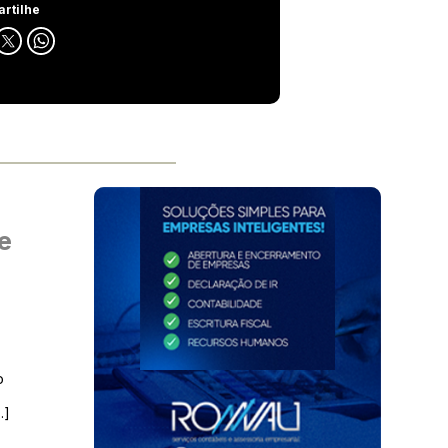
rtilhe
e
o
…]