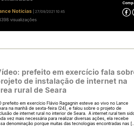
Compa
ance Notícias
| 27/09/2021 10:45
8398 visualizações
ídeo: prefeito em exercício fala sobr
rojeto de instalação de internet na
rea rural de Seara
 prefeito em exercício Flávio Ragagnin esteve ao vivo no Lance
ara na manhã de sexta-feira (24), e falou sobre o projeto de
clusão de internet rural no interior de Seara. A internet rural tem sid
da vez mais necessária para realizar diversas ações, ela recebe
ssa denominação porque muitas das tecnologias encontradas nas [