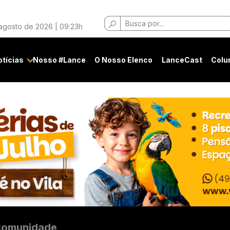
Buscar
 agosto de 2026 | 09:23h
por:
otícias
Nosso #Lance
O Nosso Elenco
LanceCast
Colu
omunidade