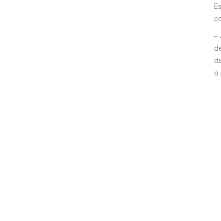
Es
c
– 
de
di
o 