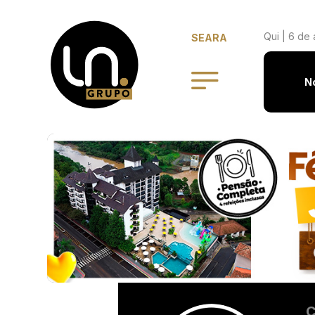
Qui | 6 de
SEARA
N
C