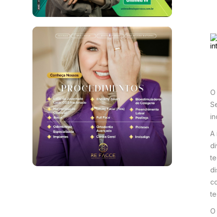
O 
Se
in
A 
d
t
di
co
t
O