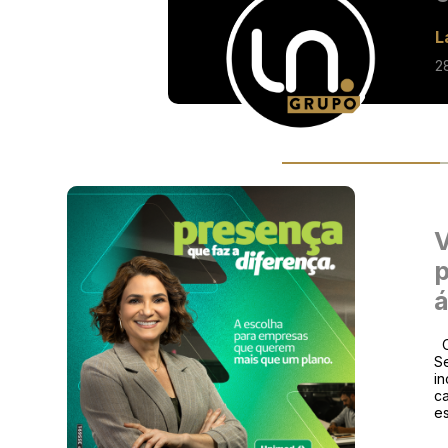
L
2
V
p
á
O
Se
in
ca
e