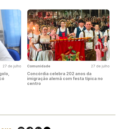
27 de julho
Comunidade
27 de julho
golo,
Concórdia celebra 202 anos da
có
imigração alemã com festa típica no
centro