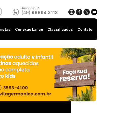
Anuncie aqui!
(49)
98894.3113
nistas
Conexão Lance
Classificados
Contato