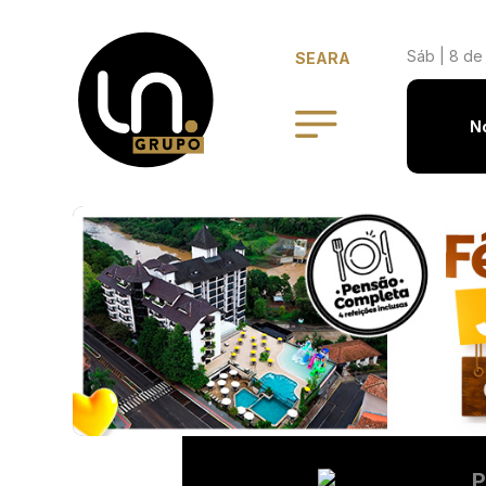
Sáb | 8 de
SEARA
N
P