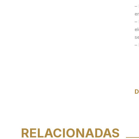
–
e
– 
el
s
– 
D
RELACIONADAS