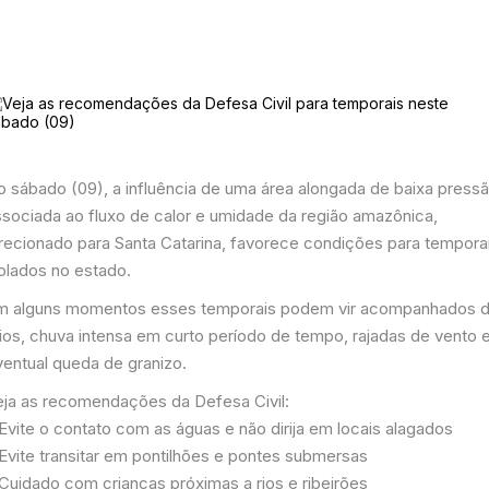
o sábado (09), a influência de uma área alongada de baixa press
ssociada ao fluxo de calor e umidade da região amazônica,
irecionado para Santa Catarina, favorece condições para tempora
solados no estado.
m alguns momentos esses temporais podem vir acompanhados 
aios, chuva intensa em curto período de tempo, rajadas de vento 
ventual queda de granizo.
eja as recomendações da Defesa Civil:
Evite o contato com as águas e não dirija em locais alagados
 Evite transitar em pontilhões e pontes submersas
 Cuidado com crianças próximas a rios e ribeirões