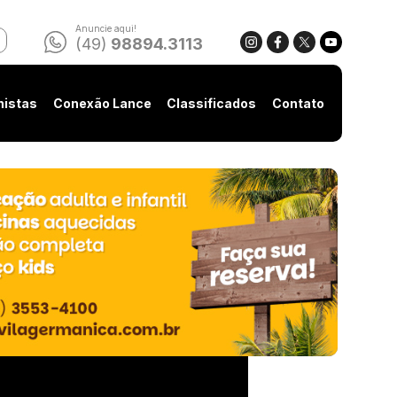
Anuncie aqui!
(49)
98894.3113
nistas
Conexão Lance
Classificados
Contato