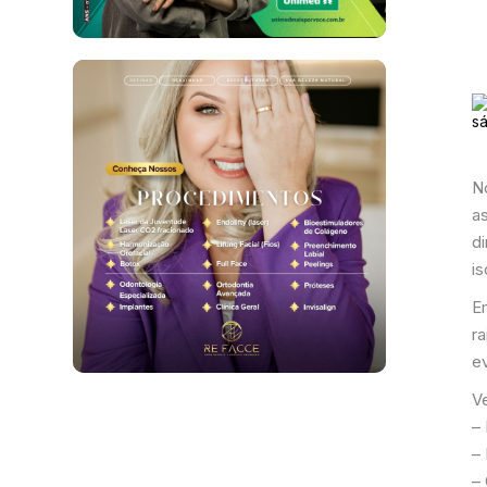
N
a
d
i
E
r
e
V
– 
–
–