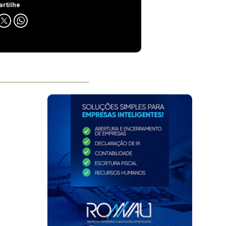
rtilhe
o