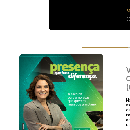
M
3
V
C
(
N
a
di
i
a
ra