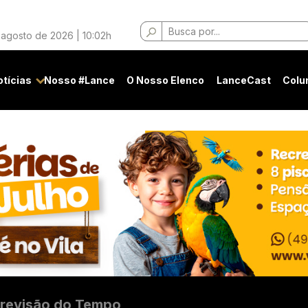
Buscar
 agosto de 2026 | 10:02h
por:
otícias
Nosso #Lance
O Nosso Elenco
LanceCast
Colu
revisão do Tempo