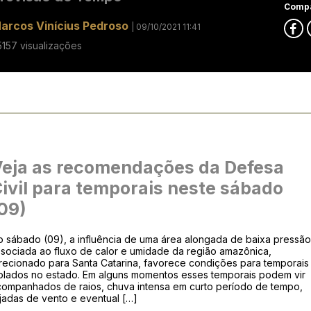
Compa
arcos Vinícius Pedroso
| 09/10/2021 11:41
5157 visualizações
eja as recomendações da Defesa
ivil para temporais neste sábado
09)
o sábado (09), a influência de uma área alongada de baixa pressã
ssociada ao fluxo de calor e umidade da região amazônica,
recionado para Santa Catarina, favorece condições para temporais
solados no estado. Em alguns momentos esses temporais podem vir
companhados de raios, chuva intensa em curto período de tempo,
jadas de vento e eventual […]