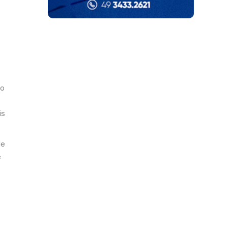
ão
is
de
e