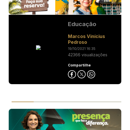
Educação
Marcos Vinícius
Pedroso
19/10/2021 16:35
42366 visualizações
Compartilhe