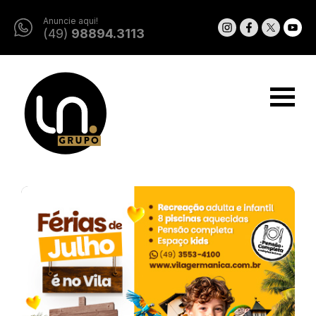
Anuncie aqui!
(49)
98894.3113