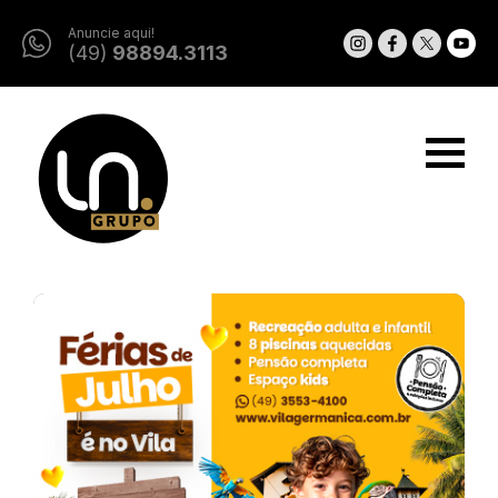
Anuncie aqui!
(49)
98894.3113