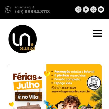
Anuncie aqui!
(49)
98894.3113