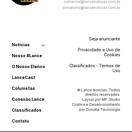
comercial@lancenoticias.com.br
jornalismo@lancenoticias.com.br
Seja anunciante
Notícias
Privacidade e Uso de
Cookies
Nosso #Lance
Classificados - Termos de
O Nosso Elenco
Uso
LanceCast
Colunistas
© Lance Notícias. Todos
direitos reservados.
Conexão Lance
Layout por
MP .Studio
Criativo
e Desenvolvimento
por
Doiséle Tecnologia
Classificados
Contato