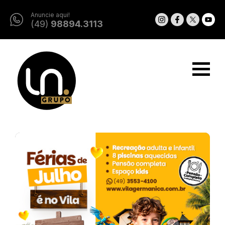
Anuncie aqui!
(49)
98894.3113